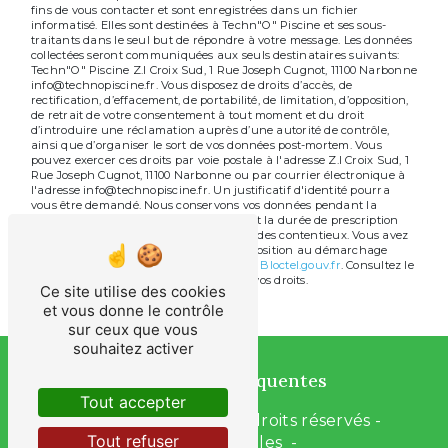
fins de vous contacter et sont enregistrées dans un fichier
informatisé. Elles sont destinées à Techn"O" Piscine et ses sous-
traitants dans le seul but de répondre à votre message. Les données
collectées seront communiquées aux seuls destinataires suivants:
Techn"O" Piscine Z.I Croix Sud, 1 Rue Joseph Cugnot, 11100 Narbonne
info@technopiscine.fr. Vous disposez de droits d’accès, de
rectification, d’effacement, de portabilité, de limitation, d’opposition,
de retrait de votre consentement à tout moment et du droit
d’introduire une réclamation auprès d’une autorité de contrôle,
ainsi que d’organiser le sort de vos données post-mortem. Vous
pouvez exercer ces droits par voie postale à l'adresse Z.I Croix Sud, 1
Rue Joseph Cugnot, 11100 Narbonne ou par courrier électronique à
l'adresse info@technopiscine.fr. Un justificatif d'identité pourra
vous être demandé. Nous conservons vos données pendant la
période de prise de contact puis pendant la durée de prescription
légale aux fins probatoires et de gestion des contentieux. Vous avez
le droit de vous inscrire sur la liste d'opposition au démarchage
téléphonique, disponible à cette adresse:
Bloctel.gouv.fr
. Consultez le
site cnil.fr pour plus d’informations sur vos droits.
Ce site utilise des cookies
et vous donne le contrôle
sur ceux que vous
souhaitez activer
Recherches fréquentes
Tout accepter
©
Vistalid
- 2026 - Tous droits réservés -
Tout refuser
Mentions légales
-