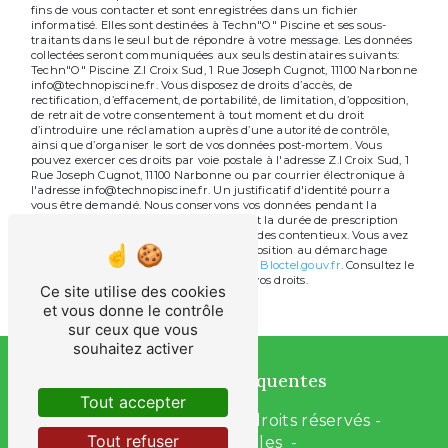
fins de vous contacter et sont enregistrées dans un fichier
informatisé. Elles sont destinées à Techn"O" Piscine et ses sous-
traitants dans le seul but de répondre à votre message. Les données
collectées seront communiquées aux seuls destinataires suivants:
Techn"O" Piscine Z.I Croix Sud, 1 Rue Joseph Cugnot, 11100 Narbonne
info@technopiscine.fr. Vous disposez de droits d’accès, de
rectification, d’effacement, de portabilité, de limitation, d’opposition,
de retrait de votre consentement à tout moment et du droit
d’introduire une réclamation auprès d’une autorité de contrôle,
ainsi que d’organiser le sort de vos données post-mortem. Vous
pouvez exercer ces droits par voie postale à l'adresse Z.I Croix Sud, 1
Rue Joseph Cugnot, 11100 Narbonne ou par courrier électronique à
l'adresse info@technopiscine.fr. Un justificatif d'identité pourra
vous être demandé. Nous conservons vos données pendant la
période de prise de contact puis pendant la durée de prescription
légale aux fins probatoires et de gestion des contentieux. Vous avez
le droit de vous inscrire sur la liste d'opposition au démarchage
téléphonique, disponible à cette adresse:
Bloctel.gouv.fr
. Consultez le
site cnil.fr pour plus d’informations sur vos droits.
Ce site utilise des cookies
et vous donne le contrôle
sur ceux que vous
souhaitez activer
Recherches fréquentes
Tout accepter
©
Vistalid
- 2026 - Tous droits réservés -
Tout refuser
Mentions légales
-