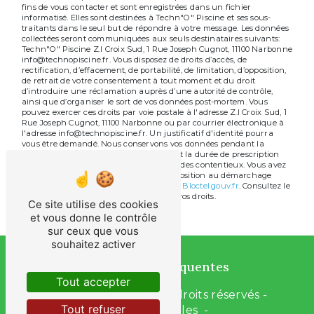
fins de vous contacter et sont enregistrées dans un fichier
informatisé. Elles sont destinées à Techn"O" Piscine et ses sous-
traitants dans le seul but de répondre à votre message. Les données
collectées seront communiquées aux seuls destinataires suivants:
Techn"O" Piscine Z.I Croix Sud, 1 Rue Joseph Cugnot, 11100 Narbonne
info@technopiscine.fr. Vous disposez de droits d’accès, de
rectification, d’effacement, de portabilité, de limitation, d’opposition,
de retrait de votre consentement à tout moment et du droit
d’introduire une réclamation auprès d’une autorité de contrôle,
ainsi que d’organiser le sort de vos données post-mortem. Vous
pouvez exercer ces droits par voie postale à l'adresse Z.I Croix Sud, 1
Rue Joseph Cugnot, 11100 Narbonne ou par courrier électronique à
l'adresse info@technopiscine.fr. Un justificatif d'identité pourra
vous être demandé. Nous conservons vos données pendant la
période de prise de contact puis pendant la durée de prescription
légale aux fins probatoires et de gestion des contentieux. Vous avez
le droit de vous inscrire sur la liste d'opposition au démarchage
téléphonique, disponible à cette adresse:
Bloctel.gouv.fr
. Consultez le
site cnil.fr pour plus d’informations sur vos droits.
Ce site utilise des cookies
et vous donne le contrôle
sur ceux que vous
souhaitez activer
Recherches fréquentes
Tout accepter
©
Vistalid
- 2026 - Tous droits réservés -
Tout refuser
Mentions légales
-