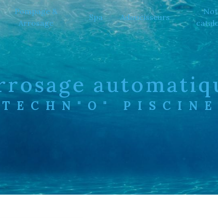
Pompage &
Not
Spa
Adoucisseurs
Arrosage
catal
arrosage automati
TECHN"O" PISCIN