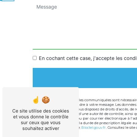
En cochant cette case, j'accepte les condi
** Les données personnelles communiquées sont nécessaires 
dans le seul but de répondre à votre message. Les données
info@technopiscine.fr. Vous disposez de droits d’accès, de r
Ce site utilise des cookies
une réclamation auprès d’une autorité de contrôle, ainsi qu
et vous donne le contrôle
Cugnot, 11100 Narbonne ou par courrier électronique à l'ad
sur ceux que vous
de contact puis pendant la durée de prescription légale aux
souhaitez activer
disponible à cette adresse:
Bloctel.gouv.fr
. Consultez le site