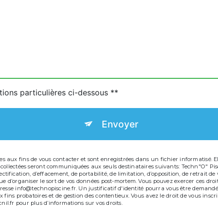
tions particulières ci-dessous **
Envoyer
aux fins de vous contacter et sont enregistrées dans un fichier informatisé. Ell
 collectées seront communiquées aux seuls destinataires suivants: Techn"O" Pis
ectification, d’effacement, de portabilité, de limitation, d’opposition, de retrait
e d’organiser le sort de vos données post-mortem. Vous pouvez exercer ces droits
resse info@technopiscine.fr. Un justificatif d'identité pourra vous être deman
 fins probatoires et de gestion des contentieux. Vous avez le droit de vous inscr
 cnil.fr pour plus d’informations sur vos droits.