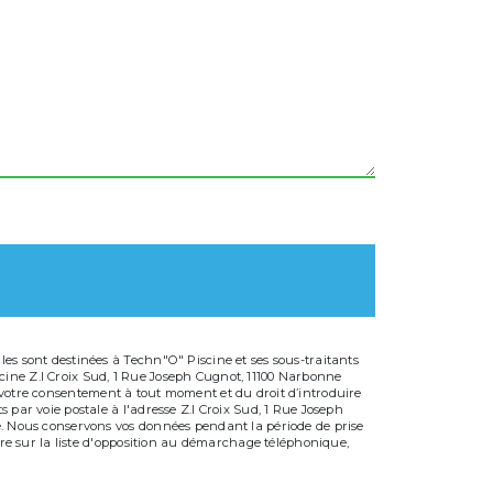
es sont destinées à Techn"O" Piscine et ses sous-traitants
cine Z.I Croix Sud, 1 Rue Joseph Cugnot, 11100 Narbonne
 de votre consentement à tout moment et du droit d’introduire
 par voie postale à l'adresse Z.I Croix Sud, 1 Rue Joseph
dé. Nous conservons vos données pendant la période de prise
ire sur la liste d'opposition au démarchage téléphonique,