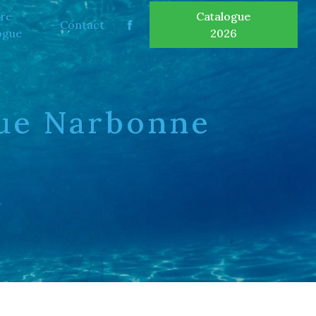
re
Catalogue
Contact
ogue
2026
que Narbonne
E