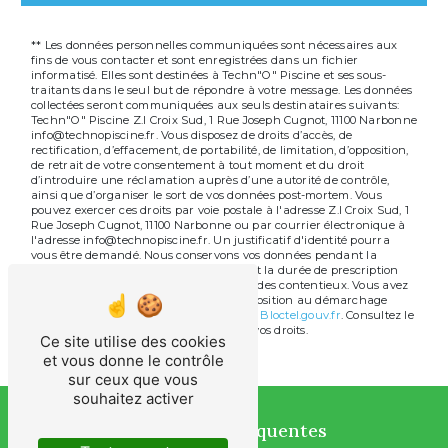
** Les données personnelles communiquées sont nécessaires aux
fins de vous contacter et sont enregistrées dans un fichier
informatisé. Elles sont destinées à Techn"O" Piscine et ses sous-
traitants dans le seul but de répondre à votre message. Les données
collectées seront communiquées aux seuls destinataires suivants:
Techn"O" Piscine Z.I Croix Sud, 1 Rue Joseph Cugnot, 11100 Narbonne
info@technopiscine.fr. Vous disposez de droits d’accès, de
rectification, d’effacement, de portabilité, de limitation, d’opposition,
de retrait de votre consentement à tout moment et du droit
d’introduire une réclamation auprès d’une autorité de contrôle,
ainsi que d’organiser le sort de vos données post-mortem. Vous
pouvez exercer ces droits par voie postale à l'adresse Z.I Croix Sud, 1
Rue Joseph Cugnot, 11100 Narbonne ou par courrier électronique à
l'adresse info@technopiscine.fr. Un justificatif d'identité pourra
vous être demandé. Nous conservons vos données pendant la
période de prise de contact puis pendant la durée de prescription
légale aux fins probatoires et de gestion des contentieux. Vous avez
le droit de vous inscrire sur la liste d'opposition au démarchage
téléphonique, disponible à cette adresse:
Bloctel.gouv.fr
. Consultez le
site cnil.fr pour plus d’informations sur vos droits.
Ce site utilise des cookies
et vous donne le contrôle
sur ceux que vous
souhaitez activer
Recherches fréquentes