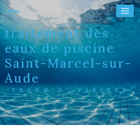
Panneau de gestion des cookies
traitement des
eaux de piscine
Saint-Marcel-sur-
Aude
TECHN"O" PISCINE