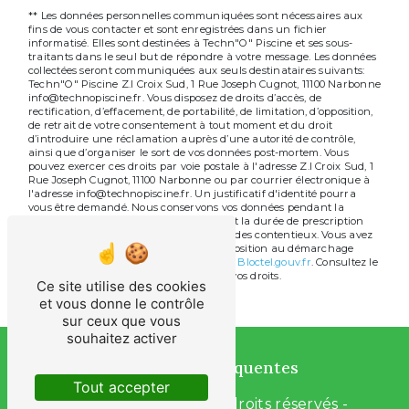
** Les données personnelles communiquées sont nécessaires aux
fins de vous contacter et sont enregistrées dans un fichier
informatisé. Elles sont destinées à Techn"O" Piscine et ses sous-
traitants dans le seul but de répondre à votre message. Les données
collectées seront communiquées aux seuls destinataires suivants:
Techn"O" Piscine Z.I Croix Sud, 1 Rue Joseph Cugnot, 11100 Narbonne
info@technopiscine.fr. Vous disposez de droits d’accès, de
rectification, d’effacement, de portabilité, de limitation, d’opposition,
de retrait de votre consentement à tout moment et du droit
d’introduire une réclamation auprès d’une autorité de contrôle,
ainsi que d’organiser le sort de vos données post-mortem. Vous
pouvez exercer ces droits par voie postale à l'adresse Z.I Croix Sud, 1
Rue Joseph Cugnot, 11100 Narbonne ou par courrier électronique à
l'adresse info@technopiscine.fr. Un justificatif d'identité pourra
vous être demandé. Nous conservons vos données pendant la
période de prise de contact puis pendant la durée de prescription
légale aux fins probatoires et de gestion des contentieux. Vous avez
le droit de vous inscrire sur la liste d'opposition au démarchage
téléphonique, disponible à cette adresse:
Bloctel.gouv.fr
. Consultez le
site cnil.fr pour plus d’informations sur vos droits.
Ce site utilise des cookies
et vous donne le contrôle
sur ceux que vous
souhaitez activer
Recherches fréquentes
Tout accepter
©
Vistalid
- 2026 - Tous droits réservés -