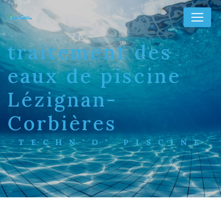
Panneau de gestion des cookies
traitement des
eaux de piscine
Lézignan-
Corbières
TECHN"O" PISCINE