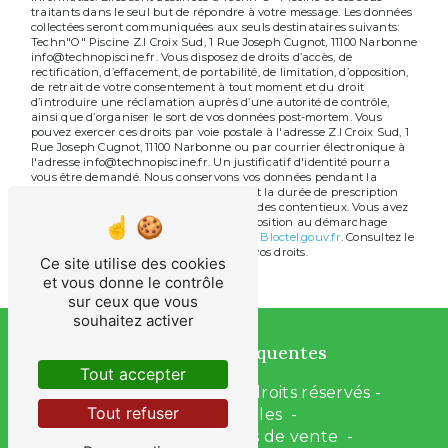
traitants dans le seul but de répondre à votre message. Les données
collectées seront communiquées aux seuls destinataires suivants:
Techn"O" Piscine Z.I Croix Sud, 1 Rue Joseph Cugnot, 11100 Narbonne
info@technopiscine.fr. Vous disposez de droits d’accès, de
rectification, d’effacement, de portabilité, de limitation, d’opposition,
de retrait de votre consentement à tout moment et du droit
d’introduire une réclamation auprès d’une autorité de contrôle,
ainsi que d’organiser le sort de vos données post-mortem. Vous
pouvez exercer ces droits par voie postale à l'adresse Z.I Croix Sud, 1
Rue Joseph Cugnot, 11100 Narbonne ou par courrier électronique à
l'adresse info@technopiscine.fr. Un justificatif d'identité pourra
vous être demandé. Nous conservons vos données pendant la
période de prise de contact puis pendant la durée de prescription
légale aux fins probatoires et de gestion des contentieux. Vous avez
le droit de vous inscrire sur la liste d'opposition au démarchage
téléphonique, disponible à cette adresse:
Bloctel.gouv.fr
. Consultez le
site cnil.fr pour plus d’informations sur vos droits.
Ce site utilise des cookies
et vous donne le contrôle
sur ceux que vous
souhaitez activer
Recherches fréquentes
Tout accepter
©
Vistalid
- 2026 - Tous droits réservés -
Tout refuser
Mentions légales
-
Conditions générales de vente
-