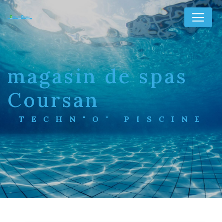
Panneau de gestion des cookies
magasin de spas
Coursan
TECHN"O" PISCINE