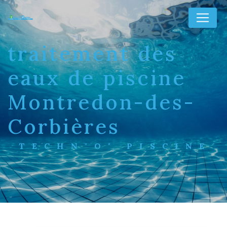
Panneau de gestion des cookies
traitement des
eaux de piscine
Montredon-des-
Corbières
TECHN"O" PISCINE