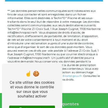
** Les données personnelles communiquées sont nécessaires aux
fins de vous contacter et sont enregistrées dans un fichier
informatisé. Elles sont destinées à Techn"O" Piscine et ses sous-
traitants dans le seul but de répondre à votre message. Les données
collectées seront communiquées aux seuls destinataires suivants:
Techn"O" Piscine Z.I Croix Sud, 1 Rue Joseph Cugnot, 11100 Narbonne
info@technopiscine.fr. Vous disposez de droits d’accès, de
rectification, d’effacement, de portabilité, de limitation, d’opposition,
de retrait de votre consentement à tout moment et du droit
d’introduire une réclamation auprès d’une autorité de contrôle,
ainsi que d’organiser le sort de vos données post-mortem. Vous
pouvez exercer ces droits par voie postale à l'adresse Z.I Croix Sud, 1
Rue Joseph Cugnot, 11100 Narbonne ou par courrier électronique à
l'adresse info@technopiscine.fr. Un justificatif d'identité pourra
vous être demandé. Nous conservons vos données pendant la
période de prise de contact puis pendant la durée de prescription
légale aux fins probatoires et de gestion des contentieux. Vous avez
le droit de vous inscrire sur la liste d'opposition au démarchage
téléphonique, disponible à cette adresse:
Bloctel.gouv.fr
. Consultez le
site cnil.fr pour plus d’informations sur vos droits.
Ce site utilise des cookies
et vous donne le contrôle
sur ceux que vous
souhaitez activer
Recherches fréquentes