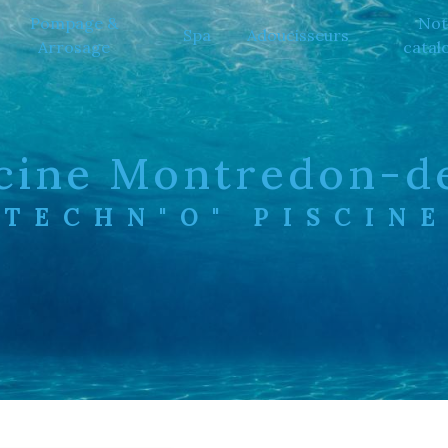
Pompage &
Not
Spa
Adoucisseurs
Arrosage
catal
scine Montredon-d
TECHN"O" PISCIN