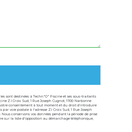
es sont destinées à Techn"O" Piscine et ses sous-traitants
cine Z.I Croix Sud, 1 Rue Joseph Cugnot, 11100 Narbonne
 de votre consentement à tout moment et du droit d’introduire
 par voie postale à l'adresse Z.I Croix Sud, 1 Rue Joseph
dé. Nous conservons vos données pendant la période de prise
ire sur la liste d'opposition au démarchage téléphonique,