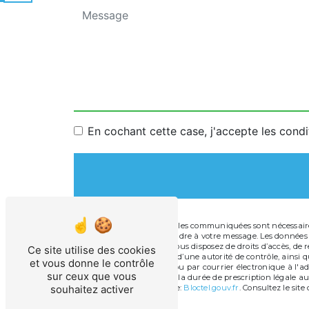
En cochant cette case, j'accepte les condi
** Les données personnelles communiquées sont nécessaires 
dans le seul but de répondre à votre message. Les données
info@technopiscine.fr. Vous disposez de droits d’accès, de r
Ce site utilise des cookies
une réclamation auprès d’une autorité de contrôle, ainsi qu
et vous donne le contrôle
Cugnot, 11100 Narbonne ou par courrier électronique à l'ad
sur ceux que vous
de contact puis pendant la durée de prescription légale aux
souhaitez activer
disponible à cette adresse:
Bloctel.gouv.fr
. Consultez le site