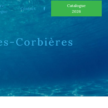
re
Catalogue
Contact
ogue
2026
es-Corbières
E