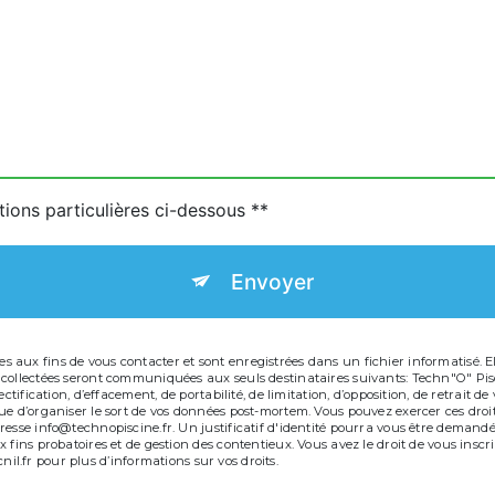
tions particulières ci-dessous **
Envoyer
aux fins de vous contacter et sont enregistrées dans un fichier informatisé. Ell
 collectées seront communiquées aux seuls destinataires suivants: Techn"O" Pis
ectification, d’effacement, de portabilité, de limitation, d’opposition, de retrait
e d’organiser le sort de vos données post-mortem. Vous pouvez exercer ces droits
resse info@technopiscine.fr. Un justificatif d'identité pourra vous être deman
 fins probatoires et de gestion des contentieux. Vous avez le droit de vous inscr
 cnil.fr pour plus d’informations sur vos droits.