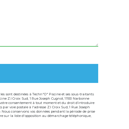
es sont destinées à Techn"O" Piscine et ses sous-traitants
cine Z.I Croix Sud, 1 Rue Joseph Cugnot, 11100 Narbonne
 de votre consentement à tout moment et du droit d’introduire
 par voie postale à l'adresse Z.I Croix Sud, 1 Rue Joseph
dé. Nous conservons vos données pendant la période de prise
ire sur la liste d'opposition au démarchage téléphonique,