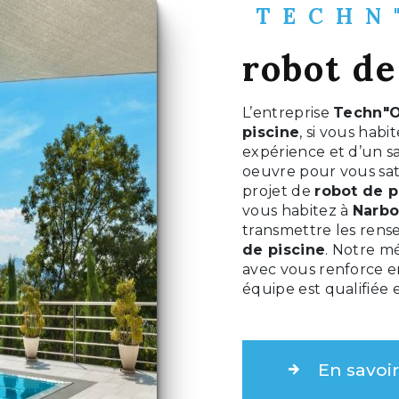
TECHN
robot de
L’entreprise
Techn"O
piscine
, si vous habi
expérience et d’un sa
oeuvre pour vous sat
projet de
robot de p
vous habitez à
Narb
transmettre les rens
de piscine
. Notre mé
avec vous renforce en
équipe est qualifiée 
En savoir