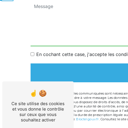
En cochant cette case, j'accepte les condi
** Les données personnelles communiquées sont nécessaires 
dans le seul but de répondre à votre message. Les données
info@technopiscine.fr. Vous disposez de droits d’accès, de r
Ce site utilise des cookies
une réclamation auprès d’une autorité de contrôle, ainsi qu
et vous donne le contrôle
Cugnot, 11100 Narbonne ou par courrier électronique à l'ad
sur ceux que vous
de contact puis pendant la durée de prescription légale aux
souhaitez activer
disponible à cette adresse:
Bloctel.gouv.fr
. Consultez le site