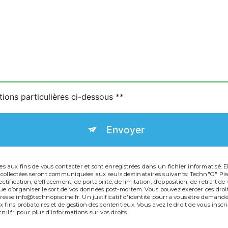
tions particulières ci-dessous **
Envoyer
aux fins de vous contacter et sont enregistrées dans un fichier informatisé. Ell
 collectées seront communiquées aux seuls destinataires suivants: Techn"O" Pis
ectification, d’effacement, de portabilité, de limitation, d’opposition, de retrait
e d’organiser le sort de vos données post-mortem. Vous pouvez exercer ces droits
resse info@technopiscine.fr. Un justificatif d'identité pourra vous être deman
 fins probatoires et de gestion des contentieux. Vous avez le droit de vous inscr
 cnil.fr pour plus d’informations sur vos droits.