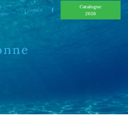
re
Catalogue
Contact
ogue
2026
onne
E