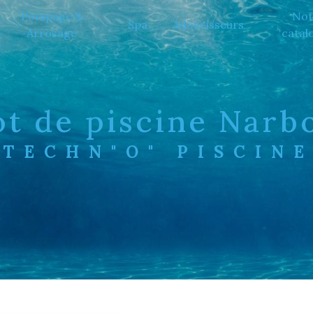
Pompage &
Not
Spa
Adoucisseurs
Arrosage
catal
ot de piscine Narb
TECHN"O" PISCIN