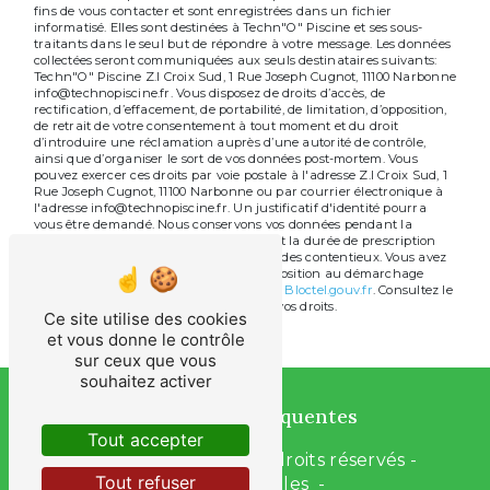
fins de vous contacter et sont enregistrées dans un fichier
informatisé. Elles sont destinées à Techn"O" Piscine et ses sous-
traitants dans le seul but de répondre à votre message. Les données
collectées seront communiquées aux seuls destinataires suivants:
Techn"O" Piscine Z.I Croix Sud, 1 Rue Joseph Cugnot, 11100 Narbonne
info@technopiscine.fr. Vous disposez de droits d’accès, de
rectification, d’effacement, de portabilité, de limitation, d’opposition,
de retrait de votre consentement à tout moment et du droit
d’introduire une réclamation auprès d’une autorité de contrôle,
ainsi que d’organiser le sort de vos données post-mortem. Vous
pouvez exercer ces droits par voie postale à l'adresse Z.I Croix Sud, 1
Rue Joseph Cugnot, 11100 Narbonne ou par courrier électronique à
l'adresse info@technopiscine.fr. Un justificatif d'identité pourra
vous être demandé. Nous conservons vos données pendant la
période de prise de contact puis pendant la durée de prescription
légale aux fins probatoires et de gestion des contentieux. Vous avez
le droit de vous inscrire sur la liste d'opposition au démarchage
téléphonique, disponible à cette adresse:
Bloctel.gouv.fr
. Consultez le
site cnil.fr pour plus d’informations sur vos droits.
Ce site utilise des cookies
et vous donne le contrôle
sur ceux que vous
souhaitez activer
Recherches fréquentes
Tout accepter
©
Vistalid
- 2026 - Tous droits réservés -
Tout refuser
Mentions légales
-