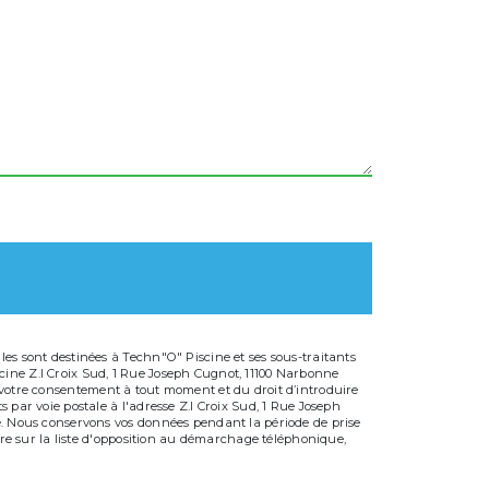
es sont destinées à Techn"O" Piscine et ses sous-traitants
cine Z.I Croix Sud, 1 Rue Joseph Cugnot, 11100 Narbonne
 de votre consentement à tout moment et du droit d’introduire
 par voie postale à l'adresse Z.I Croix Sud, 1 Rue Joseph
dé. Nous conservons vos données pendant la période de prise
ire sur la liste d'opposition au démarchage téléphonique,