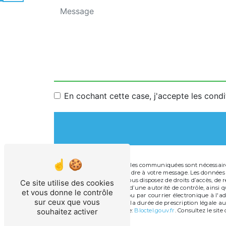
En cochant cette case, j'accepte les condi
** Les données personnelles communiquées sont nécessaires 
dans le seul but de répondre à votre message. Les données
info@technopiscine.fr. Vous disposez de droits d’accès, de r
Ce site utilise des cookies
une réclamation auprès d’une autorité de contrôle, ainsi qu
et vous donne le contrôle
Cugnot, 11100 Narbonne ou par courrier électronique à l'ad
sur ceux que vous
de contact puis pendant la durée de prescription légale aux
souhaitez activer
disponible à cette adresse:
Bloctel.gouv.fr
. Consultez le site