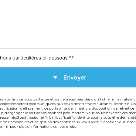
tions particulières ci-dessous **
Envoyer
aux fins de vous contacter et sont enregistrées dans un fichier informatisé. Ell
 collectées seront communiquées aux seuls destinataires suivants: Techn"O" Pis
ectification, d’effacement, de portabilité, de limitation, d’opposition, de retrait
e d’organiser le sort de vos données post-mortem. Vous pouvez exercer ces droits
resse info@technopiscine.fr. Un justificatif d'identité pourra vous être deman
 fins probatoires et de gestion des contentieux. Vous avez le droit de vous inscr
 cnil.fr pour plus d’informations sur vos droits.