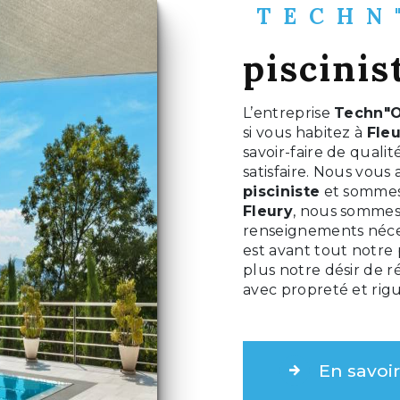
TECHN
piscinis
L’entreprise
Techn"O
si vous habitez à
Fle
savoir-faire de qual
satisfaire. Nous vous
pisciniste
et sommes 
Fleury
, nous sommes 
renseignements néces
est avant tout notre
plus notre désir de ré
avec propreté et rig
En savoir