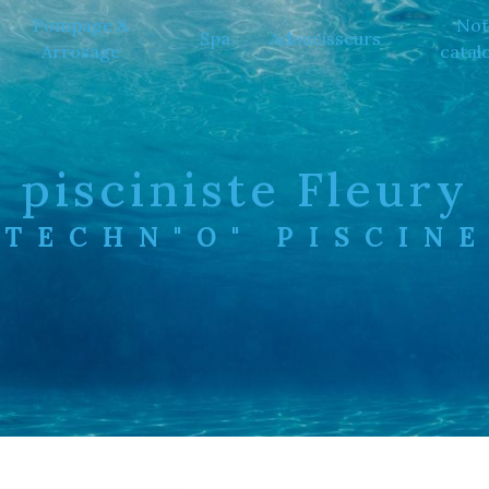
Pompage &
Not
Spa
Adoucisseurs
Arrosage
catal
pisciniste Fleury
TECHN"O" PISCIN