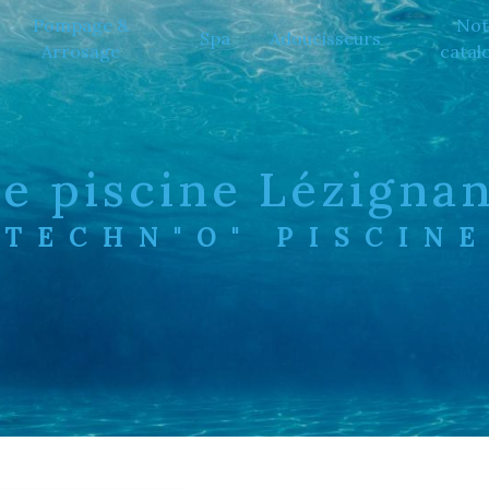
Pompage &
Not
Spa
Adoucisseurs
Arrosage
catal
de piscine Lézigna
TECHN"O" PISCIN