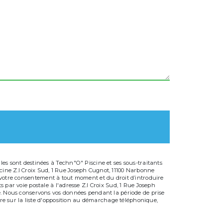
es sont destinées à Techn"O" Piscine et ses sous-traitants
cine Z.I Croix Sud, 1 Rue Joseph Cugnot, 11100 Narbonne
 de votre consentement à tout moment et du droit d’introduire
 par voie postale à l'adresse Z.I Croix Sud, 1 Rue Joseph
dé. Nous conservons vos données pendant la période de prise
ire sur la liste d'opposition au démarchage téléphonique,