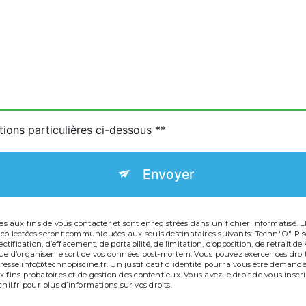
tions particulières ci-dessous **
Envoyer
aux fins de vous contacter et sont enregistrées dans un fichier informatisé. Ell
 collectées seront communiquées aux seuls destinataires suivants: Techn"O" Pis
ectification, d’effacement, de portabilité, de limitation, d’opposition, de retrait
e d’organiser le sort de vos données post-mortem. Vous pouvez exercer ces droits
resse info@technopiscine.fr. Un justificatif d'identité pourra vous être deman
 fins probatoires et de gestion des contentieux. Vous avez le droit de vous inscr
 cnil.fr pour plus d’informations sur vos droits.