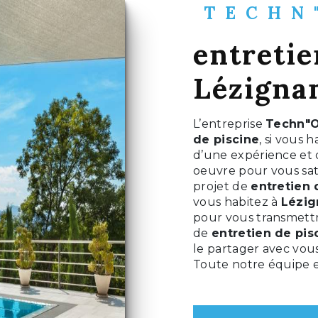
TECHN
entretie
Lézigna
L’entreprise
Techn"O
de piscine
, si vous 
d’une expérience et d
oeuvre pour vous sat
projet de
entretien 
vous habitez à
Lézig
pour vous transmettr
de
entretien de pis
le partager avec vous
Toute notre équipe es