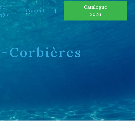
re
Catalogue
Contact
ogue
2026
n-Corbières
E