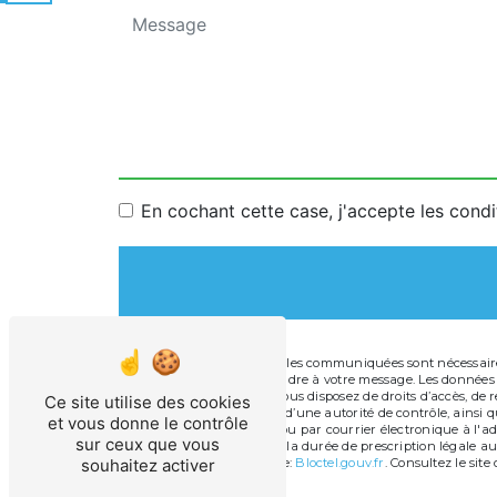
En cochant cette case, j'accepte les condi
** Les données personnelles communiquées sont nécessaires 
dans le seul but de répondre à votre message. Les données
info@technopiscine.fr. Vous disposez de droits d’accès, de r
Ce site utilise des cookies
une réclamation auprès d’une autorité de contrôle, ainsi qu
et vous donne le contrôle
Cugnot, 11100 Narbonne ou par courrier électronique à l'ad
sur ceux que vous
de contact puis pendant la durée de prescription légale aux
souhaitez activer
disponible à cette adresse:
Bloctel.gouv.fr
. Consultez le site